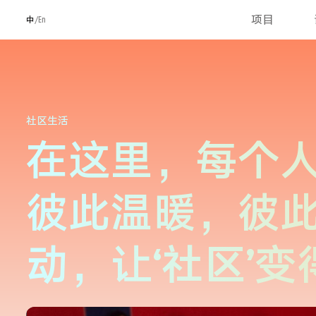
项目
中
/En
校级传统活动
主题月
小学主题活动
初中四大书院
社区生活
在这里，每个
彼此温暖，彼
动，让‘社区’