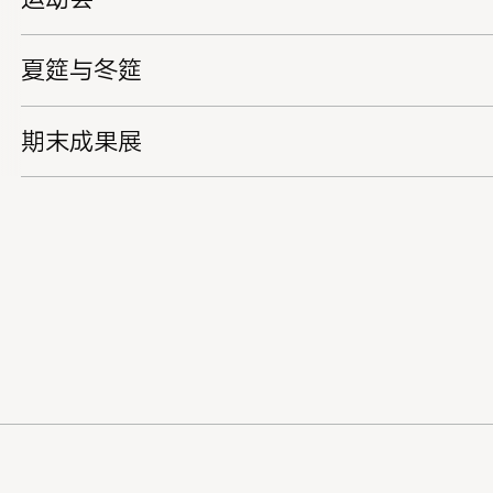
夏筵与冬筵
期末成果展