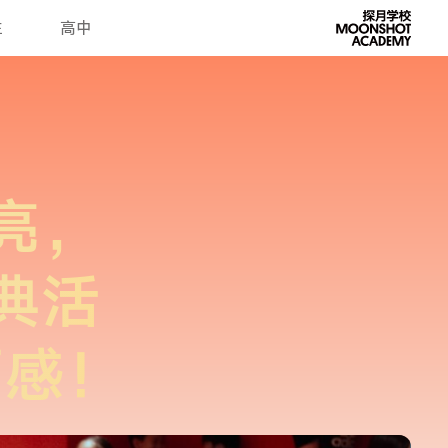
生
高中
亮，
典活
面感！