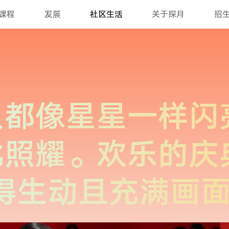
课程
发展
社区生活
关于探月
招
课后俱乐部
ITA国际网球项目
空间
人都像星星一样闪
此照耀。欢乐的庆
变得生动且充满画