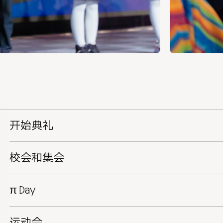
开始典礼
校会和集会
π Day
运动会